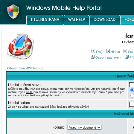
fo
O všem
FAQ
Hledat
Sez
Osobní nastavení
Při
Obsah fóra WMHelp.cz
Hledat řet
Hledat klíčová slova:
Můžete použít
AND
pro slova, která musí být ve výsledcích,
OR
pro taková, která tam
mohou být a
NOT
pro taková, která by ve výsledcích neměla být. Znak * použijte pro
nahrazení části řetězce při vyhledávání.
Hledat autora:
Znak * použijte pro nahrazení části řetězce při vyhledávání
Možnosti hl
Fórum: