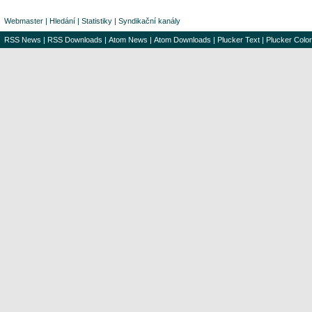
Webmaster
|
Hledání
|
Statistiky
|
Syndikační kanály
RSS News
|
RSS Downloads
|
Atom News
|
Atom Downloads
|
Plucker Text
|
Plucker Color