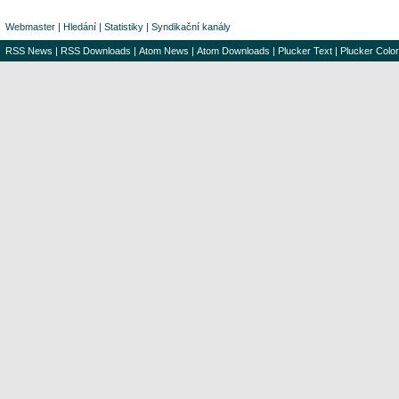
Webmaster
|
Hledání
|
Statistiky
|
Syndikační kanály
RSS News
|
RSS Downloads
|
Atom News
|
Atom Downloads
|
Plucker Text
|
Plucker Color