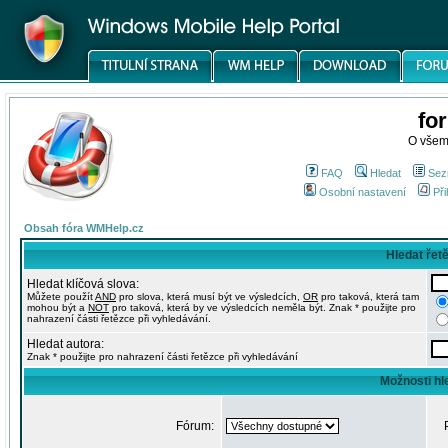
fo
O všem
FAQ
Hledat
Sez
Osobní nastavení
Při
Obsah fóra WMHelp.cz
Hledat řet
Hledat klíčová slova:
Můžete použít
AND
pro slova, která musí být ve výsledcích,
OR
pro taková, která tam
mohou být a
NOT
pro taková, která by ve výsledcích neměla být. Znak * použijte pro
nahrazení části řetězce při vyhledávání.
Hledat autora:
Znak * použijte pro nahrazení části řetězce při vyhledávání
Možnosti hl
Fórum: