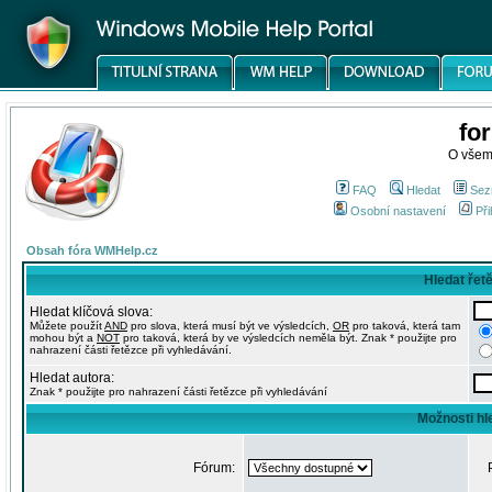
fo
O všem
FAQ
Hledat
Sez
Osobní nastavení
Při
Obsah fóra WMHelp.cz
Hledat řet
Hledat klíčová slova:
Můžete použít
AND
pro slova, která musí být ve výsledcích,
OR
pro taková, která tam
mohou být a
NOT
pro taková, která by ve výsledcích neměla být. Znak * použijte pro
nahrazení části řetězce při vyhledávání.
Hledat autora:
Znak * použijte pro nahrazení části řetězce při vyhledávání
Možnosti hl
Fórum: