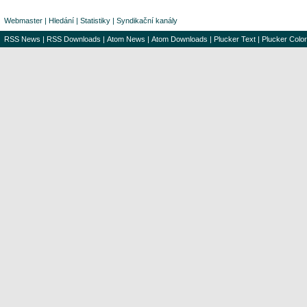
Webmaster
|
Hledání
|
Statistiky
|
Syndikační kanály
RSS News
|
RSS Downloads
|
Atom News
|
Atom Downloads
|
Plucker Text
|
Plucker Color