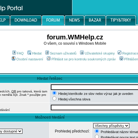
forum.WMHelp.cz
O všem, co souvisí s Windows Mobile
FAQ
Hledat
Seznam uživatelů
Uživatelské skupiny
Registrac
Osobní nastavení
Přihlásit se pro kontrolu soukromých zpráv
Přihlášen
Hledat řetězec
ledcích,
OR
pro taková, která tam
Hledej kterékoliv ze slov nebo výraz jak je uveden
h neměla být. Znak * použijte pro
Hledej všechna slova
edávání
Možnosti hledání
Prohledej předchozí:
Prohledávat název témat
Prohledávat pouze text 