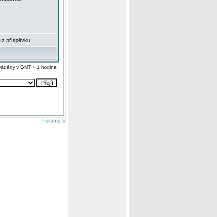
 z příspěvku
váděny v GMT + 1 hodina
Forums ©