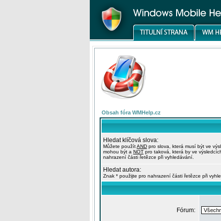
Obsah fóra WMHelp.cz
Hledat klíčová slova:
Můžete použít
AND
pro slova, která musí být ve výs
mohou být a
NOT
pro taková, která by ve výsledcíc
nahrazení části řetězce při vyhledávání.
Hledat autora:
Znak * použijte pro nahrazení části řetězce při vyhl
Fórum: