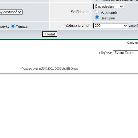
Setřídit dle:
Vzestupně
Sestupně
Zobraz prvních
znaků
spěvky
Témata
Časy u
Přejít na:
phpBB
Powered by
© 2001, 2005 phpBB Group