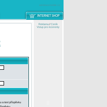
windowsmobile.cz
Reklama
/
Ceník
Vstup pro inzerenty
e
í
u a text příspěvku
příspěvku