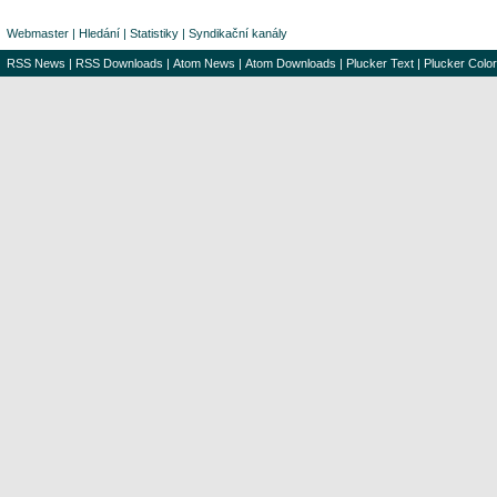
Webmaster
|
Hledání
|
Statistiky
|
Syndikační kanály
RSS News
|
RSS Downloads
|
Atom News
|
Atom Downloads
|
Plucker Text
|
Plucker Color