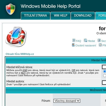
fo
O všem
FAQ
Hledat
Sez
Osobní nastavení
Při
Obsah fóra WMHelp.cz
Hledat řet
Hledat klíčová slova:
Můžete použít
AND
pro slova, která musí být ve výsledcích,
OR
pro taková, která tam
mohou být a
NOT
pro taková, která by ve výsledcích neměla být. Znak * použijte pro
nahrazení části řetězce při vyhledávání.
Hledat autora:
Znak * použijte pro nahrazení části řetězce při vyhledávání
Možnosti hl
Fórum: