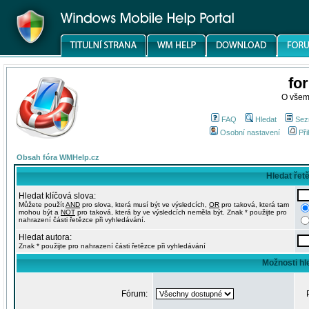
fo
O všem
FAQ
Hledat
Sez
Osobní nastavení
Při
Obsah fóra WMHelp.cz
Hledat řet
Hledat klíčová slova:
Můžete použít
AND
pro slova, která musí být ve výsledcích,
OR
pro taková, která tam
mohou být a
NOT
pro taková, která by ve výsledcích neměla být. Znak * použijte pro
nahrazení části řetězce při vyhledávání.
Hledat autora:
Znak * použijte pro nahrazení části řetězce při vyhledávání
Možnosti hl
Fórum: