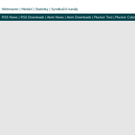
Webmaster
|
Hledání
|
Statistiky
|
Syndikační kanály
RSS News
|
RSS Downloads
|
Atom News
|
Atom Downloads
|
Plucker Text
|
Plucker Color