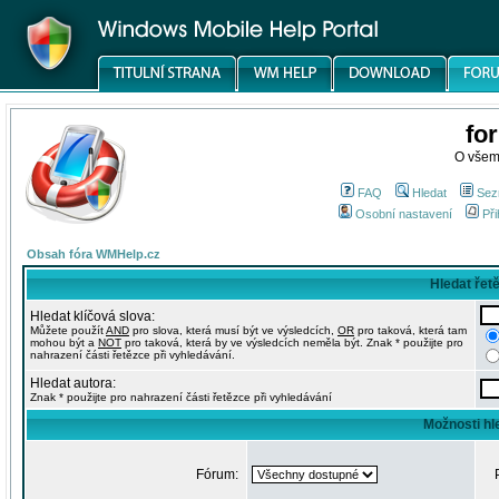
fo
O všem
FAQ
Hledat
Sez
Osobní nastavení
Při
Obsah fóra WMHelp.cz
Hledat řet
Hledat klíčová slova:
Můžete použít
AND
pro slova, která musí být ve výsledcích,
OR
pro taková, která tam
mohou být a
NOT
pro taková, která by ve výsledcích neměla být. Znak * použijte pro
nahrazení části řetězce při vyhledávání.
Hledat autora:
Znak * použijte pro nahrazení části řetězce při vyhledávání
Možnosti hl
Fórum: