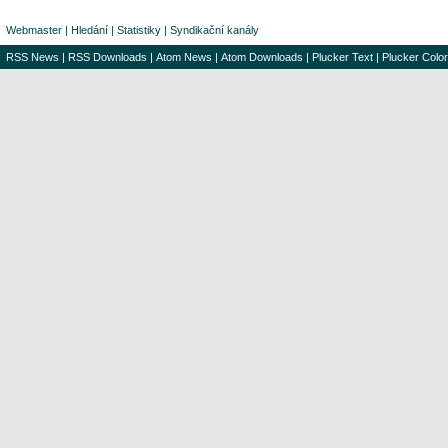
Webmaster
|
Hledání
|
Statistiky
|
Syndikační kanály
RSS News
|
RSS Downloads
|
Atom News
|
Atom Downloads
|
Plucker Text
|
Plucker Color