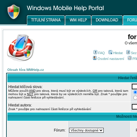
fo
O všem
FAQ
Hledat
Sez
Osobní nastavení
Při
Obsah fóra WMHelp.cz
Hledat řet
Hledat klíčová slova:
Můžete použít
AND
pro slova, která musí být ve výsledcích,
OR
pro taková, která tam
mohou být a
NOT
pro taková, která by ve výsledcích neměla být. Znak * použijte pro
nahrazení části řetězce při vyhledávání.
Hledat autora:
Znak * použijte pro nahrazení části řetězce při vyhledávání
Možnosti hl
Fórum: