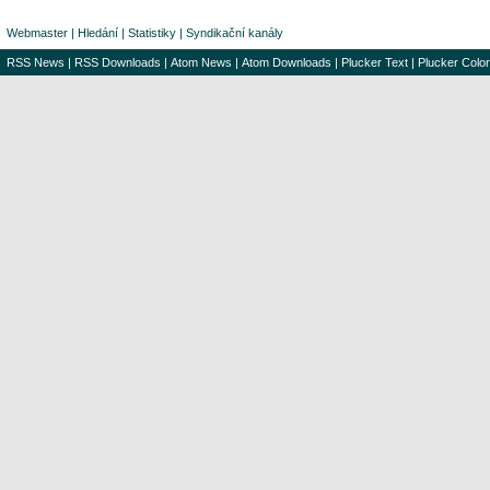
Webmaster
|
Hledání
|
Statistiky
|
Syndikační kanály
RSS News
|
RSS Downloads
|
Atom News
|
Atom Downloads
|
Plucker Text
|
Plucker Color