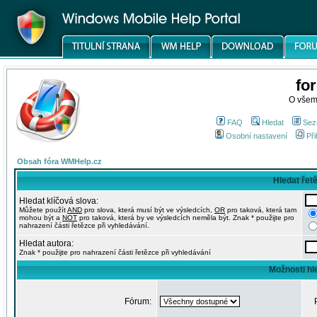
fo
O všem
FAQ
Hledat
Sez
Osobní nastavení
Při
Obsah fóra WMHelp.cz
Hledat řet
Hledat klíčová slova:
Můžete použít
AND
pro slova, která musí být ve výsledcích,
OR
pro taková, která tam
mohou být a
NOT
pro taková, která by ve výsledcích neměla být. Znak * použijte pro
nahrazení části řetězce při vyhledávání.
Hledat autora:
Znak * použijte pro nahrazení části řetězce při vyhledávání
Možnosti hl
Fórum: