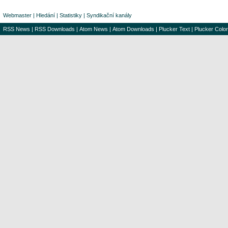
Webmaster
|
Hledání
|
Statistiky
|
Syndikační kanály
RSS News
|
RSS Downloads
|
Atom News
|
Atom Downloads
|
Plucker Text
|
Plucker Color