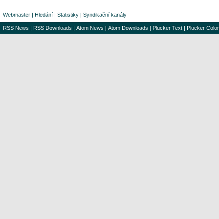
Webmaster
|
Hledání
|
Statistiky
|
Syndikační kanály
RSS News
|
RSS Downloads
|
Atom News
|
Atom Downloads
|
Plucker Text
|
Plucker Color