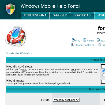
fo
O všem
FAQ
Hledat
Sez
Osobní nastavení
Při
Obsah fóra WMHelp.cz
Hledat řet
Hledat klíčová slova:
Můžete použít
AND
pro slova, která musí být ve výsledcích,
OR
pro taková, která tam
mohou být a
NOT
pro taková, která by ve výsledcích neměla být. Znak * použijte pro
nahrazení části řetězce při vyhledávání.
Hledat autora:
Znak * použijte pro nahrazení části řetězce při vyhledávání
Možnosti hl
Fórum: