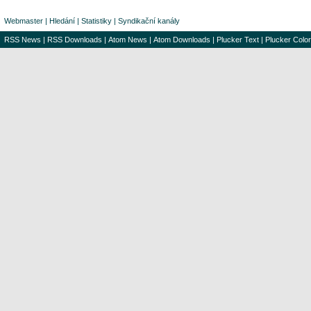
Webmaster
|
Hledání
|
Statistiky
|
Syndikační kanály
RSS News
|
RSS Downloads
|
Atom News
|
Atom Downloads
|
Plucker Text
|
Plucker Color