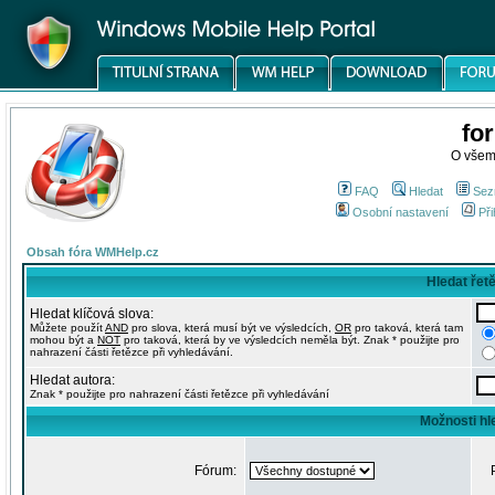
fo
O všem
FAQ
Hledat
Sez
Osobní nastavení
Při
Obsah fóra WMHelp.cz
Hledat řet
Hledat klíčová slova:
Můžete použít
AND
pro slova, která musí být ve výsledcích,
OR
pro taková, která tam
mohou být a
NOT
pro taková, která by ve výsledcích neměla být. Znak * použijte pro
nahrazení části řetězce při vyhledávání.
Hledat autora:
Znak * použijte pro nahrazení části řetězce při vyhledávání
Možnosti hl
Fórum: