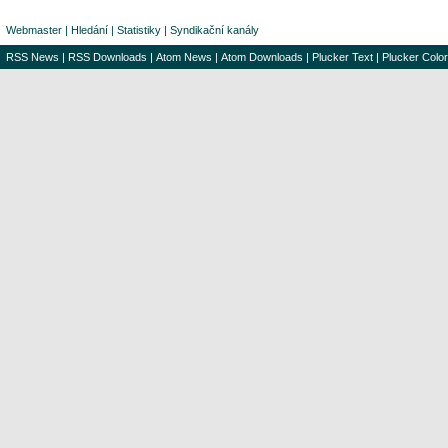
Webmaster
|
Hledání
|
Statistiky
|
Syndikační kanály
RSS News
|
RSS Downloads
|
Atom News
|
Atom Downloads
|
Plucker Text
|
Plucker Color