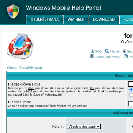
fo
O všem
FAQ
Hledat
Sez
Osobní nastavení
Při
Obsah fóra WMHelp.cz
Hledat řet
Hledat klíčová slova:
Můžete použít
AND
pro slova, která musí být ve výsledcích,
OR
pro taková, která tam
mohou být a
NOT
pro taková, která by ve výsledcích neměla být. Znak * použijte pro
nahrazení části řetězce při vyhledávání.
Hledat autora:
Znak * použijte pro nahrazení části řetězce při vyhledávání
Možnosti hl
Fórum: