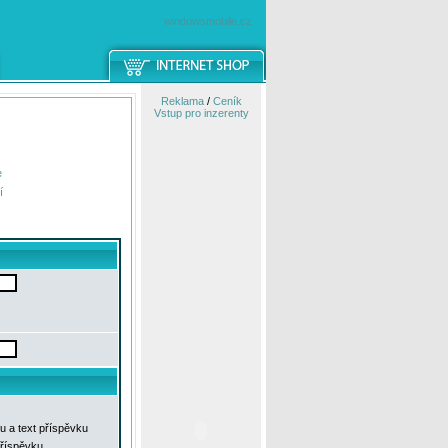
windowsmobile.cz
Reklama
/
Ceník
Vstup pro inzerenty
e
í
u a text příspěvku
příspěvku