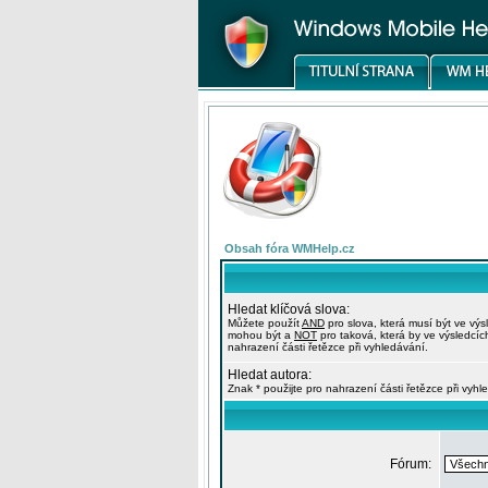
Obsah fóra WMHelp.cz
Hledat klíčová slova:
Můžete použít
AND
pro slova, která musí být ve výs
mohou být a
NOT
pro taková, která by ve výsledcíc
nahrazení části řetězce při vyhledávání.
Hledat autora:
Znak * použijte pro nahrazení části řetězce při vyhl
Fórum: