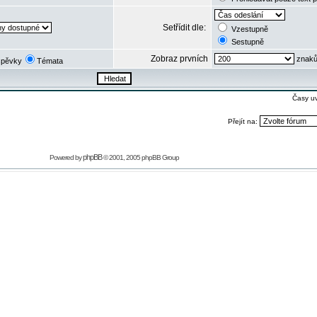
Setřídit dle:
Vzestupně
Sestupně
Zobraz prvních
znaků
spěvky
Témata
Časy u
Přejít na:
phpBB
Powered by
© 2001, 2005 phpBB Group