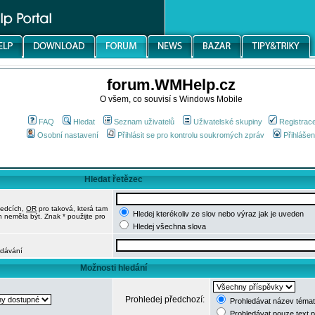
forum.WMHelp.cz
O všem, co souvisí s Windows Mobile
FAQ
Hledat
Seznam uživatelů
Uživatelské skupiny
Registrac
Osobní nastavení
Přihlásit se pro kontrolu soukromých zpráv
Přihlášen
Hledat řetězec
ledcích,
OR
pro taková, která tam
Hledej kterékoliv ze slov nebo výraz jak je uveden
h neměla být. Znak * použijte pro
Hledej všechna slova
edávání
Možnosti hledání
Prohledej předchozí:
Prohledávat název témat
Prohledávat pouze text 