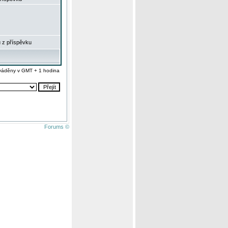
 z příspěvku
váděny v GMT + 1 hodina
Forums ©