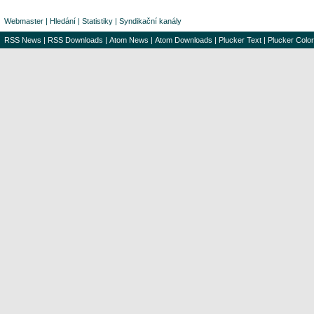
Webmaster
|
Hledání
|
Statistiky
|
Syndikační kanály
RSS News
|
RSS Downloads
|
Atom News
|
Atom Downloads
|
Plucker Text
|
Plucker Color