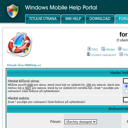
fo
O všem
FAQ
Hledat
Sez
Osobní nastavení
Při
Obsah fóra WMHelp.cz
Hledat řet
Hledat klíčová slova:
Můžete použít
AND
pro slova, která musí být ve výsledcích,
OR
pro taková, která tam
mohou být a
NOT
pro taková, která by ve výsledcích neměla být. Znak * použijte pro
nahrazení části řetězce při vyhledávání.
Hledat autora:
Znak * použijte pro nahrazení části řetězce při vyhledávání
Možnosti hl
Fórum: