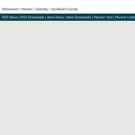
Webmaster
|
Hledání
|
Statistiky
|
Syndikační kanály
RSS News
|
RSS Downloads
|
Atom News
|
Atom Downloads
|
Plucker Text
|
Plucker Color