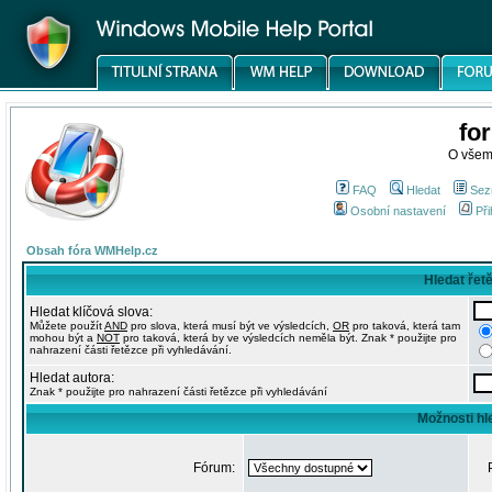
fo
O všem
FAQ
Hledat
Sez
Osobní nastavení
Při
Obsah fóra WMHelp.cz
Hledat řet
Hledat klíčová slova:
Můžete použít
AND
pro slova, která musí být ve výsledcích,
OR
pro taková, která tam
mohou být a
NOT
pro taková, která by ve výsledcích neměla být. Znak * použijte pro
nahrazení části řetězce při vyhledávání.
Hledat autora:
Znak * použijte pro nahrazení části řetězce při vyhledávání
Možnosti hl
Fórum: