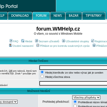
forum.WMHelp.cz
O všem, co souvisí s Windows Mobile
FAQ
Hledat
Seznam uživatelů
Uživatelské skupiny
Registrac
Osobní nastavení
Přihlásit se pro kontrolu soukromých zpráv
Přihlášen
Hledat řetězec
ledcích,
OR
pro taková, která tam
Hledej kterékoliv ze slov nebo výraz jak je uveden
h neměla být. Znak * použijte pro
Hledej všechna slova
edávání
Možnosti hledání
Prohledej předchozí:
Prohledávat název témat
Prohledávat pouze text 