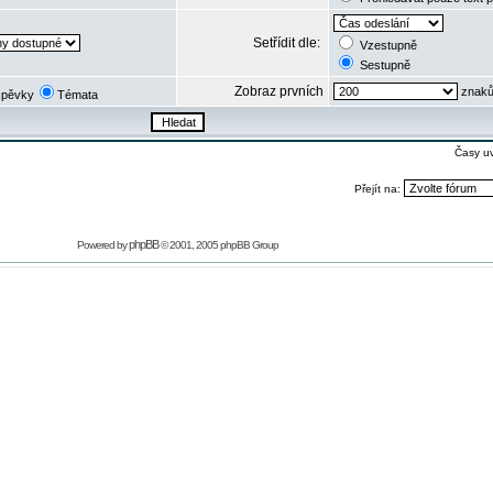
Setřídit dle:
Vzestupně
Sestupně
Zobraz prvních
znaků
spěvky
Témata
Časy u
Přejít na:
phpBB
Powered by
© 2001, 2005 phpBB Group