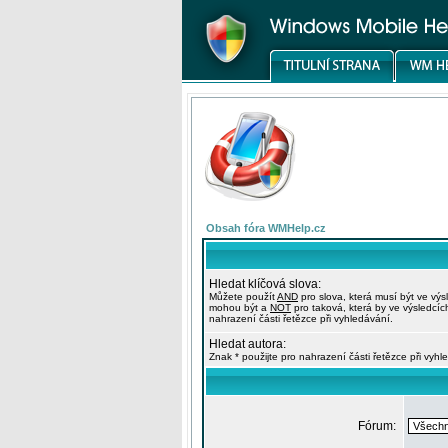
Obsah fóra WMHelp.cz
Hledat klíčová slova:
Můžete použít
AND
pro slova, která musí být ve výs
mohou být a
NOT
pro taková, která by ve výsledcíc
nahrazení části řetězce při vyhledávání.
Hledat autora:
Znak * použijte pro nahrazení části řetězce při vyhl
Fórum: