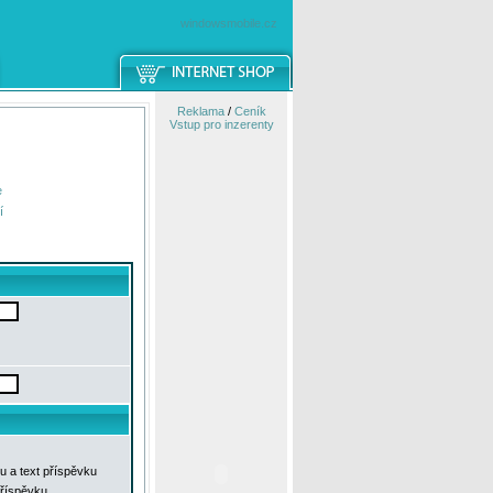
windowsmobile.cz
Reklama
/
Ceník
Vstup pro inzerenty
e
í
u a text příspěvku
příspěvku