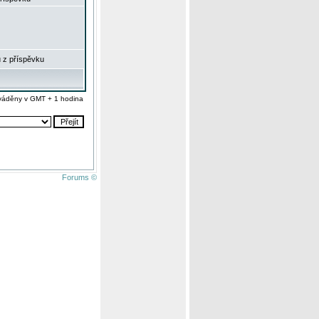
 z příspěvku
váděny v GMT + 1 hodina
Forums ©