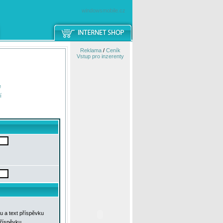
windowsmobile.cz
Reklama
/
Ceník
Vstup pro inzerenty
e
í
u a text příspěvku
příspěvku