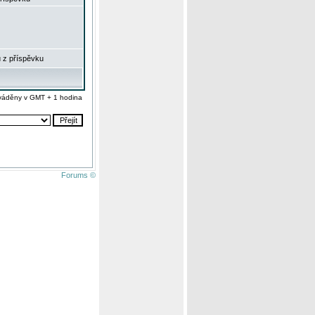
 z příspěvku
váděny v GMT + 1 hodina
Forums ©