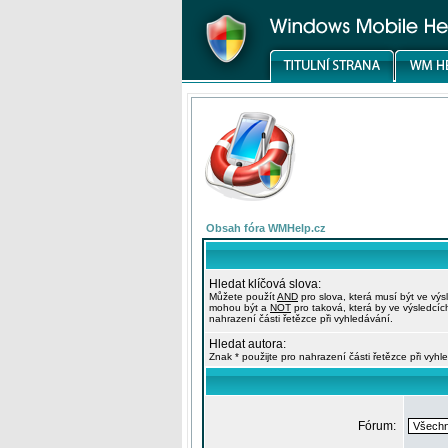
Obsah fóra WMHelp.cz
Hledat klíčová slova:
Můžete použít
AND
pro slova, která musí být ve výs
mohou být a
NOT
pro taková, která by ve výsledcíc
nahrazení části řetězce při vyhledávání.
Hledat autora:
Znak * použijte pro nahrazení části řetězce při vyhl
Fórum: