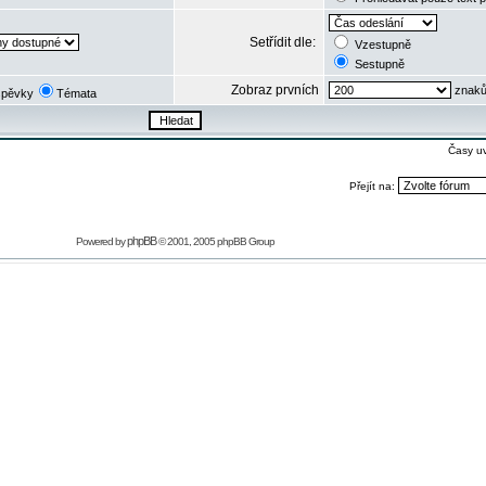
Setřídit dle:
Vzestupně
Sestupně
Zobraz prvních
znaků
spěvky
Témata
Časy u
Přejít na:
phpBB
Powered by
© 2001, 2005 phpBB Group