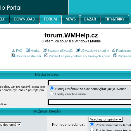
forum.WMHelp.cz
O všem, co souvisí s Windows Mobile
FAQ
Hledat
Seznam uživatelů
Uživatelské skupiny
Registrac
Osobní nastavení
Přihlásit se pro kontrolu soukromých zpráv
Přihlášen
Hledat řetězec
ledcích,
OR
pro taková, která tam
Hledej kterékoliv ze slov nebo výraz jak je uveden
h neměla být. Znak * použijte pro
Hledej všechna slova
edávání
Možnosti hledání
Prohledej předchozí:
Prohledávat název témat
Prohledávat pouze text 