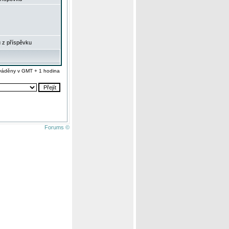
 z příspěvku
váděny v GMT + 1 hodina
Forums ©