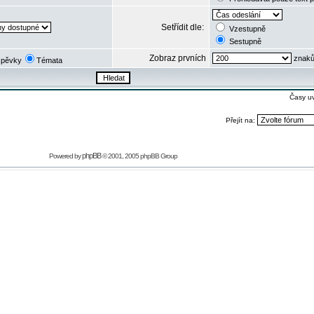
Setřídit dle:
Vzestupně
Sestupně
Zobraz prvních
znaků
spěvky
Témata
Časy u
Přejít na:
phpBB
Powered by
© 2001, 2005 phpBB Group