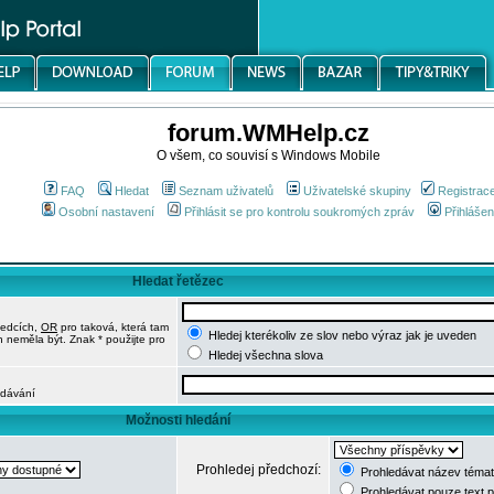
forum.WMHelp.cz
O všem, co souvisí s Windows Mobile
FAQ
Hledat
Seznam uživatelů
Uživatelské skupiny
Registrac
Osobní nastavení
Přihlásit se pro kontrolu soukromých zpráv
Přihlášen
Hledat řetězec
ledcích,
OR
pro taková, která tam
Hledej kterékoliv ze slov nebo výraz jak je uveden
h neměla být. Znak * použijte pro
Hledej všechna slova
edávání
Možnosti hledání
Prohledej předchozí:
Prohledávat název témat
Prohledávat pouze text 