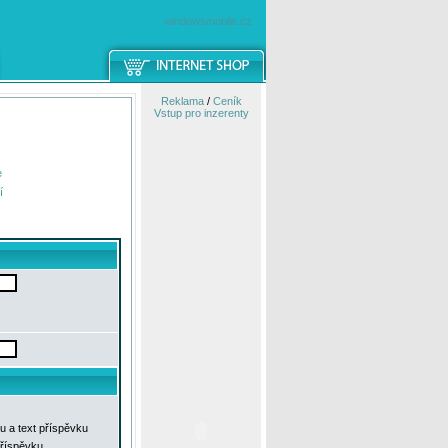
windowsmobile.cz
Reklama
/
Ceník
Vstup pro inzerenty
e
í
u a text příspěvku
příspěvku