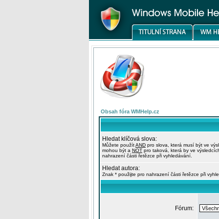
Obsah fóra WMHelp.cz
Hledat klíčová slova:
Můžete použít
AND
pro slova, která musí být ve výs
mohou být a
NOT
pro taková, která by ve výsledcíc
nahrazení části řetězce při vyhledávání.
Hledat autora:
Znak * použijte pro nahrazení části řetězce při vyhl
Fórum: