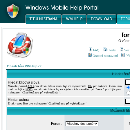
fo
O všem
FAQ
Hledat
Sez
Osobní nastavení
Při
Obsah fóra WMHelp.cz
Hledat řet
Hledat klíčová slova:
Můžete použít
AND
pro slova, která musí být ve výsledcích,
OR
pro taková, která tam
mohou být a
NOT
pro taková, která by ve výsledcích neměla být. Znak * použijte pro
nahrazení části řetězce při vyhledávání.
Hledat autora:
Znak * použijte pro nahrazení části řetězce při vyhledávání
Možnosti hl
Fórum: