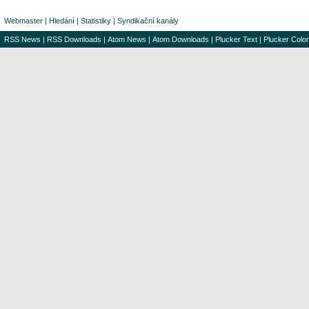
Webmaster
|
Hledání
|
Statistiky
|
Syndikační kanály
RSS News
|
RSS Downloads
|
Atom News
|
Atom Downloads
|
Plucker Text
|
Plucker Color