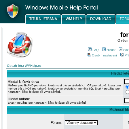
fo
O všem
FAQ
Hledat
Sez
Osobní nastavení
Při
Obsah fóra WMHelp.cz
Hledat řet
Hledat klíčová slova:
Můžete použít
AND
pro slova, která musí být ve výsledcích,
OR
pro taková, která tam
mohou být a
NOT
pro taková, která by ve výsledcích neměla být. Znak * použijte pro
nahrazení části řetězce při vyhledávání.
Hledat autora:
Znak * použijte pro nahrazení části řetězce při vyhledávání
Možnosti hl
Fórum: