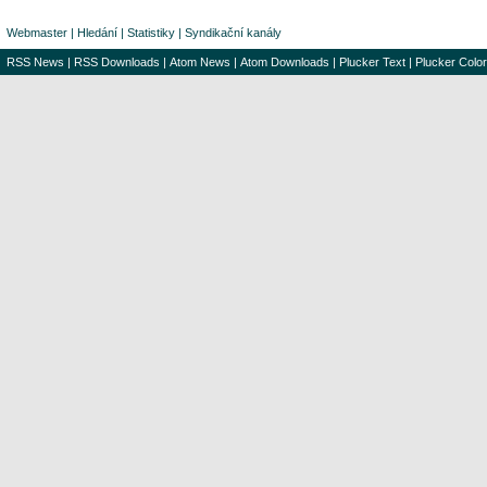
Webmaster
|
Hledání
|
Statistiky
|
Syndikační kanály
RSS News
|
RSS Downloads
|
Atom News
|
Atom Downloads
|
Plucker Text
|
Plucker Color