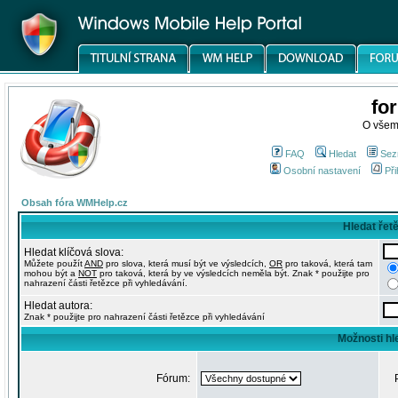
fo
O všem
FAQ
Hledat
Sez
Osobní nastavení
Při
Obsah fóra WMHelp.cz
Hledat řet
Hledat klíčová slova:
Můžete použít
AND
pro slova, která musí být ve výsledcích,
OR
pro taková, která tam
mohou být a
NOT
pro taková, která by ve výsledcích neměla být. Znak * použijte pro
nahrazení části řetězce při vyhledávání.
Hledat autora:
Znak * použijte pro nahrazení části řetězce při vyhledávání
Možnosti hl
Fórum: