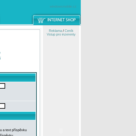
windowsmobile.cz
Reklama
/
Ceník
Vstup pro inzerenty
e
í
u a text příspěvku
příspěvku