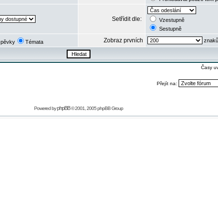
Setřídit dle:
Vzestupně
Sestupně
Zobraz prvních
znaků
spěvky
Témata
Časy u
Přejít na:
phpBB
Powered by
© 2001, 2005 phpBB Group