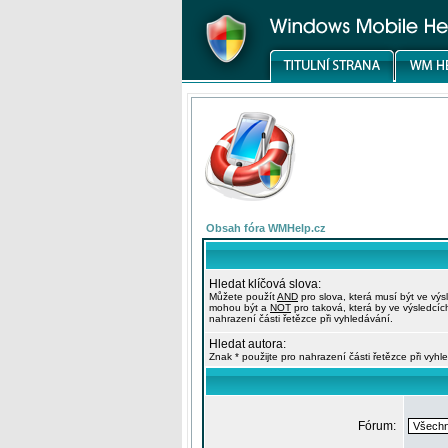
Obsah fóra WMHelp.cz
Hledat klíčová slova:
Můžete použít
AND
pro slova, která musí být ve výs
mohou být a
NOT
pro taková, která by ve výsledcíc
nahrazení části řetězce při vyhledávání.
Hledat autora:
Znak * použijte pro nahrazení části řetězce při vyhl
Fórum: