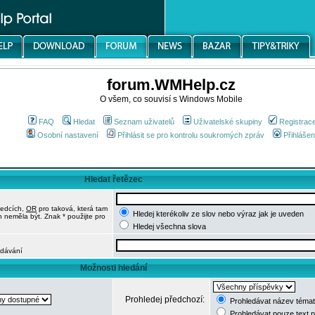
forum.WMHelp.cz
O všem, co souvisí s Windows Mobile
FAQ
Hledat
Seznam uživatelů
Uživatelské skupiny
Registrac
Osobní nastavení
Přihlásit se pro kontrolu soukromých zpráv
Přihlášen
Hledat řetězec
ledcích,
OR
pro taková, která tam
Hledej kterékoliv ze slov nebo výraz jak je uveden
h neměla být. Znak * použijte pro
Hledej všechna slova
edávání
Možnosti hledání
Prohledej předchozí:
Prohledávat název témat
Prohledávat pouze text 