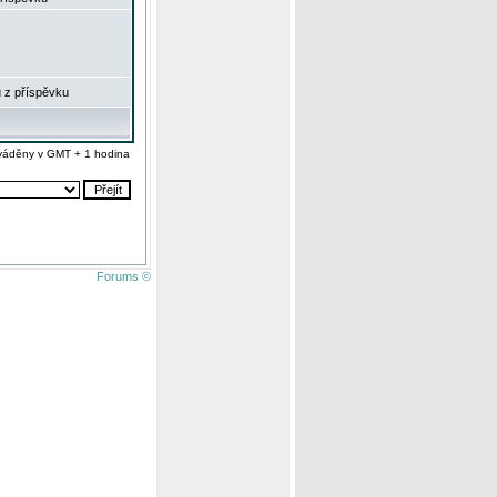
 z příspěvku
váděny v GMT + 1 hodina
Forums ©