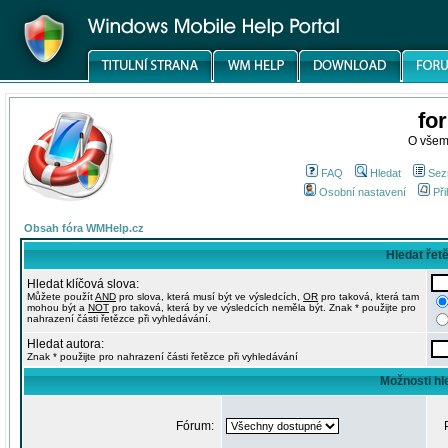
fo
O všem
FAQ
Hledat
Sez
Osobní nastavení
Při
Obsah fóra WMHelp.cz
Hledat řet
Hledat klíčová slova:
Můžete použít
AND
pro slova, která musí být ve výsledcích,
OR
pro taková, která tam
mohou být a
NOT
pro taková, která by ve výsledcích neměla být. Znak * použijte pro
nahrazení části řetězce při vyhledávání.
Hledat autora:
Znak * použijte pro nahrazení části řetězce při vyhledávání
Možnosti hl
Fórum: