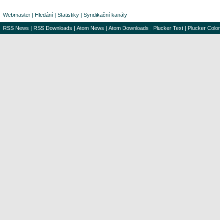
Webmaster
|
Hledání
|
Statistiky
|
Syndikační kanály
RSS News
|
RSS Downloads
|
Atom News
|
Atom Downloads
|
Plucker Text
|
Plucker Color