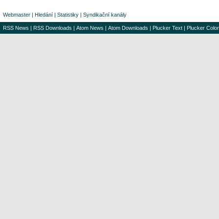
Webmaster
|
Hledání
|
Statistiky
|
Syndikační kanály
RSS News
|
RSS Downloads
|
Atom News
|
Atom Downloads
|
Plucker Text
|
Plucker Color