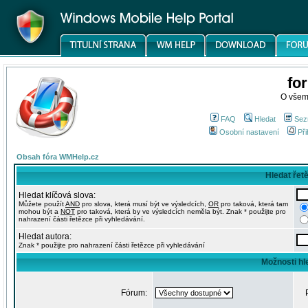
fo
O všem
FAQ
Hledat
Sez
Osobní nastavení
Při
Obsah fóra WMHelp.cz
Hledat řet
Hledat klíčová slova:
Můžete použít
AND
pro slova, která musí být ve výsledcích,
OR
pro taková, která tam
mohou být a
NOT
pro taková, která by ve výsledcích neměla být. Znak * použijte pro
nahrazení části řetězce při vyhledávání.
Hledat autora:
Znak * použijte pro nahrazení části řetězce při vyhledávání
Možnosti hl
Fórum: