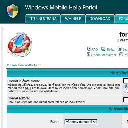
fo
O všem
FAQ
Hledat
Sez
Osobní nastavení
Při
Obsah fóra WMHelp.cz
Hledat řet
Hledat klíčová slova:
Můžete použít
AND
pro slova, která musí být ve výsledcích,
OR
pro taková, která tam
mohou být a
NOT
pro taková, která by ve výsledcích neměla být. Znak * použijte pro
nahrazení části řetězce při vyhledávání.
Hledat autora:
Znak * použijte pro nahrazení části řetězce při vyhledávání
Možnosti hl
Fórum: