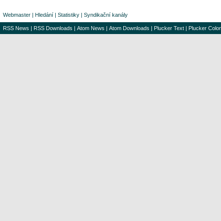
Webmaster
|
Hledání
|
Statistiky
|
Syndikační kanály
RSS News
|
RSS Downloads
|
Atom News
|
Atom Downloads
|
Plucker Text
|
Plucker Color