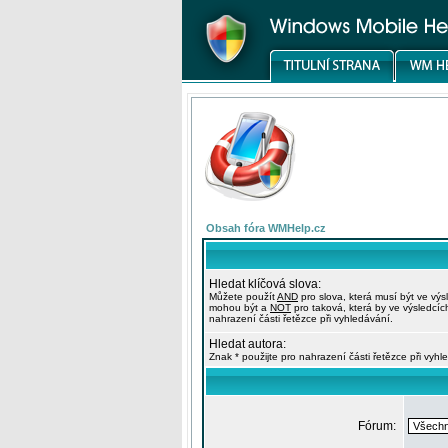
Obsah fóra WMHelp.cz
Hledat klíčová slova:
Můžete použít
AND
pro slova, která musí být ve výs
mohou být a
NOT
pro taková, která by ve výsledcíc
nahrazení části řetězce při vyhledávání.
Hledat autora:
Znak * použijte pro nahrazení části řetězce při vyhl
Fórum: