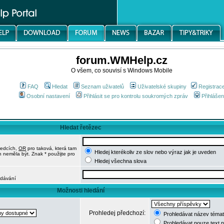
forum.WMHelp.cz
O všem, co souvisí s Windows Mobile
FAQ
Hledat
Seznam uživatelů
Uživatelské skupiny
Registrac
Osobní nastavení
Přihlásit se pro kontrolu soukromých zpráv
Přihlášen
Hledat řetězec
ledcích,
OR
pro taková, která tam
Hledej kterékoliv ze slov nebo výraz jak je uveden
h neměla být. Znak * použijte pro
Hledej všechna slova
edávání
Možnosti hledání
Prohledej předchozí:
Prohledávat název témat
Prohledávat pouze text 