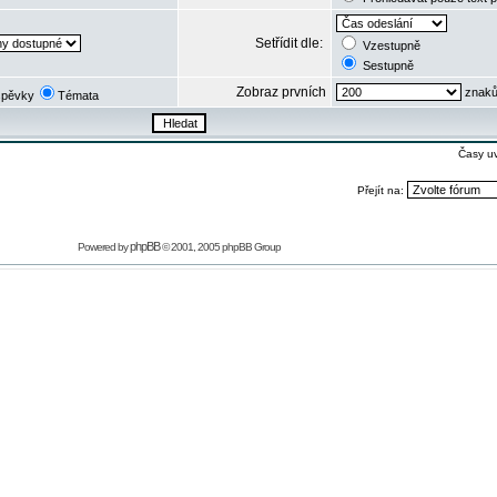
Setřídit dle:
Vzestupně
Sestupně
Zobraz prvních
znaků
spěvky
Témata
Časy u
Přejít na:
phpBB
Powered by
© 2001, 2005 phpBB Group