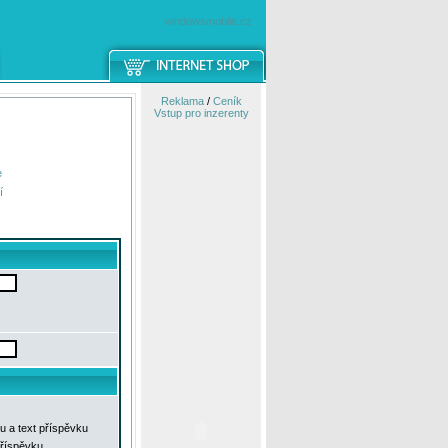
windowsmobile.cz
Reklama
/
Ceník
Vstup pro inzerenty
e
í
u a text příspěvku
příspěvku