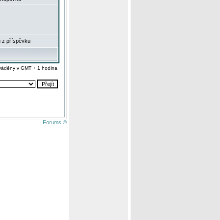
 z příspěvku
váděny v GMT + 1 hodina
Forums ©