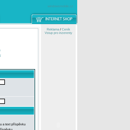
windowsmobile.cz
Reklama
/
Ceník
Vstup pro inzerenty
e
í
u a text příspěvku
příspěvku