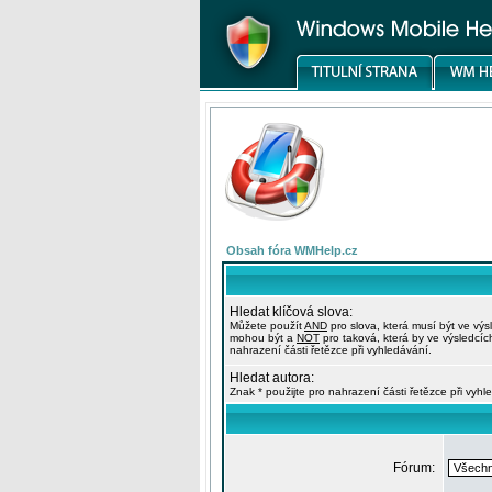
Obsah fóra WMHelp.cz
Hledat klíčová slova:
Můžete použít
AND
pro slova, která musí být ve výs
mohou být a
NOT
pro taková, která by ve výsledcíc
nahrazení části řetězce při vyhledávání.
Hledat autora:
Znak * použijte pro nahrazení části řetězce při vyhl
Fórum: