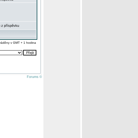
 z příspěvku
váděny v GMT + 1 hodina
Forums ©