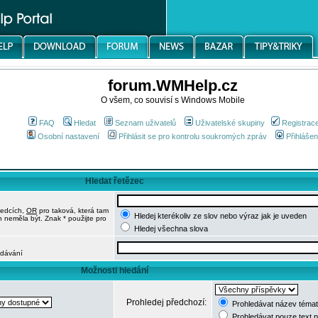
forum.WMHelp.cz
O všem, co souvisí s Windows Mobile
FAQ
Hledat
Seznam uživatelů
Uživatelské skupiny
Registrac
Osobní nastavení
Přihlásit se pro kontrolu soukromých zpráv
Přihlášen
Hledat řetězec
ledcích,
OR
pro taková, která tam
Hledej kterékoliv ze slov nebo výraz jak je uveden
h neměla být. Znak * použijte pro
Hledej všechna slova
edávání
Možnosti hledání
Prohledej předchozí:
Prohledávat název témat
Prohledávat pouze text 