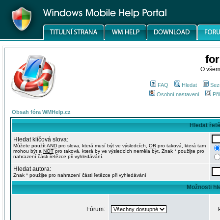
fo
O všem
FAQ
Hledat
Sez
Osobní nastavení
Při
Obsah fóra WMHelp.cz
Hledat řet
Hledat klíčová slova:
Můžete použít
AND
pro slova, která musí být ve výsledcích,
OR
pro taková, která tam
mohou být a
NOT
pro taková, která by ve výsledcích neměla být. Znak * použijte pro
nahrazení části řetězce při vyhledávání.
Hledat autora:
Znak * použijte pro nahrazení části řetězce při vyhledávání
Možnosti hl
Fórum: