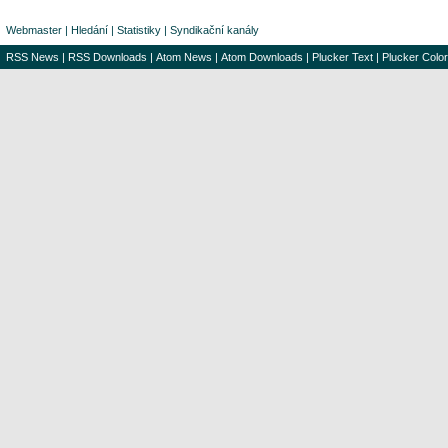
Webmaster
|
Hledání
|
Statistiky
|
Syndikační kanály
RSS News
|
RSS Downloads
|
Atom News
|
Atom Downloads
|
Plucker Text
|
Plucker Color