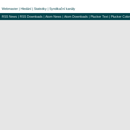
Webmaster
|
Hledání
|
Statistiky
|
Syndikační kanály
RSS News
|
RSS Downloads
|
Atom News
|
Atom Downloads
|
Plucker Text
|
Plucker Color