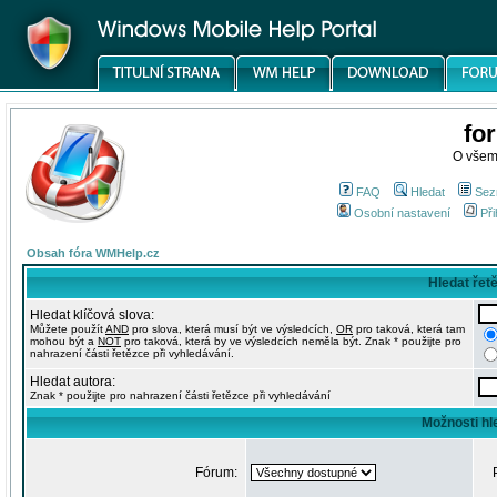
fo
O všem
FAQ
Hledat
Sez
Osobní nastavení
Při
Obsah fóra WMHelp.cz
Hledat řet
Hledat klíčová slova:
Můžete použít
AND
pro slova, která musí být ve výsledcích,
OR
pro taková, která tam
mohou být a
NOT
pro taková, která by ve výsledcích neměla být. Znak * použijte pro
nahrazení části řetězce při vyhledávání.
Hledat autora:
Znak * použijte pro nahrazení části řetězce při vyhledávání
Možnosti hl
Fórum: