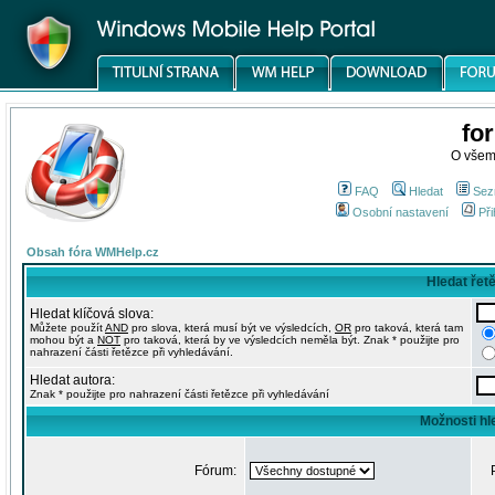
fo
O všem
FAQ
Hledat
Sez
Osobní nastavení
Při
Obsah fóra WMHelp.cz
Hledat řet
Hledat klíčová slova:
Můžete použít
AND
pro slova, která musí být ve výsledcích,
OR
pro taková, která tam
mohou být a
NOT
pro taková, která by ve výsledcích neměla být. Znak * použijte pro
nahrazení části řetězce při vyhledávání.
Hledat autora:
Znak * použijte pro nahrazení části řetězce při vyhledávání
Možnosti hl
Fórum: