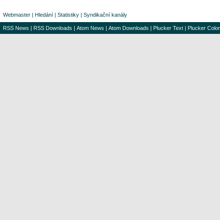
Webmaster
|
Hledání
|
Statistiky
|
Syndikační kanály
RSS News
|
RSS Downloads
|
Atom News
|
Atom Downloads
|
Plucker Text
|
Plucker Color