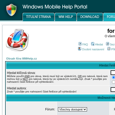
fo
O všem
FAQ
Hledat
Sez
Osobní nastavení
Při
Obsah fóra WMHelp.cz
Hledat řet
Hledat klíčová slova:
Můžete použít
AND
pro slova, která musí být ve výsledcích,
OR
pro taková, která tam
mohou být a
NOT
pro taková, která by ve výsledcích neměla být. Znak * použijte pro
nahrazení části řetězce při vyhledávání.
Hledat autora:
Znak * použijte pro nahrazení části řetězce při vyhledávání
Možnosti hl
Fórum: