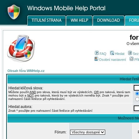
fo
O všem
FAQ
Hledat
Sez
Osobní nastavení
Při
Obsah fóra WMHelp.cz
Hledat řet
Hledat klíčová slova:
Můžete použít
AND
pro slova, která musí být ve výsledcích,
OR
pro taková, která tam
mohou být a
NOT
pro taková, která by ve výsledcích neměla být. Znak * použijte pro
nahrazení části řetězce při vyhledávání.
Hledat autora:
Znak * použijte pro nahrazení části řetězce při vyhledávání
Možnosti hl
Fórum: