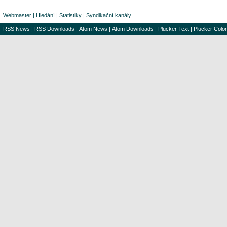
Webmaster
|
Hledání
|
Statistiky
|
Syndikační kanály
RSS News
|
RSS Downloads
|
Atom News
|
Atom Downloads
|
Plucker Text
|
Plucker Color