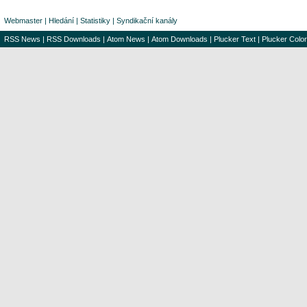
Webmaster
|
Hledání
|
Statistiky
|
Syndikační kanály
RSS News
|
RSS Downloads
|
Atom News
|
Atom Downloads
|
Plucker Text
|
Plucker Color