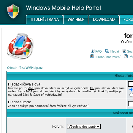
fo
O všem
FAQ
Hledat
Sez
Osobní nastavení
Při
Obsah fóra WMHelp.cz
Hledat řet
Hledat klíčová slova:
Můžete použít
AND
pro slova, která musí být ve výsledcích,
OR
pro taková, která tam
mohou být a
NOT
pro taková, která by ve výsledcích neměla být. Znak * použijte pro
nahrazení části řetězce při vyhledávání.
Hledat autora:
Znak * použijte pro nahrazení části řetězce při vyhledávání
Možnosti hl
Fórum: