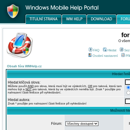
fo
O všem
FAQ
Hledat
Sez
Osobní nastavení
Při
Obsah fóra WMHelp.cz
Hledat řet
Hledat klíčová slova:
Můžete použít
AND
pro slova, která musí být ve výsledcích,
OR
pro taková, která tam
mohou být a
NOT
pro taková, která by ve výsledcích neměla být. Znak * použijte pro
nahrazení části řetězce při vyhledávání.
Hledat autora:
Znak * použijte pro nahrazení části řetězce při vyhledávání
Možnosti hl
Fórum: