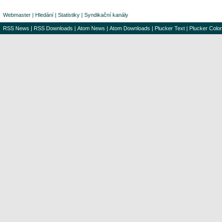
Webmaster
|
Hledání
|
Statistiky
|
Syndikační kanály
RSS News
|
RSS Downloads
|
Atom News
|
Atom Downloads
|
Plucker Text
|
Plucker Color