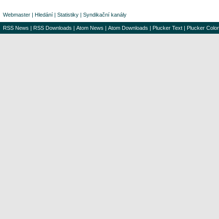
Webmaster
|
Hledání
|
Statistiky
|
Syndikační kanály
RSS News
|
RSS Downloads
|
Atom News
|
Atom Downloads
|
Plucker Text
|
Plucker Color