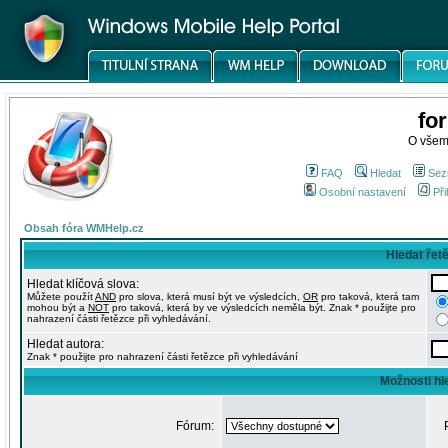
fo
O všem
FAQ
Hledat
Sez
Osobní nastavení
Při
Obsah fóra WMHelp.cz
Hledat řet
Hledat klíčová slova:
Můžete použít
AND
pro slova, která musí být ve výsledcích,
OR
pro taková, která tam
mohou být a
NOT
pro taková, která by ve výsledcích neměla být. Znak * použijte pro
nahrazení části řetězce při vyhledávání.
Hledat autora:
Znak * použijte pro nahrazení části řetězce při vyhledávání
Možnosti hl
Fórum: