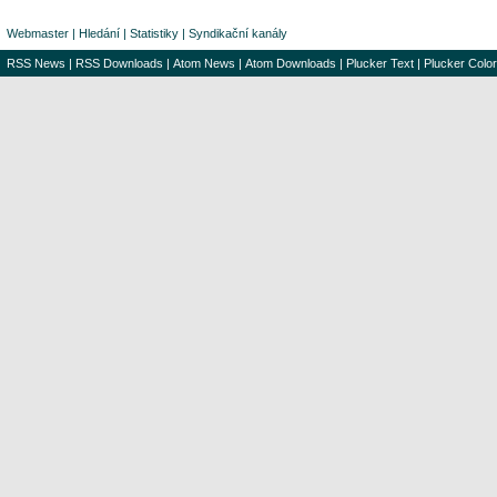
Webmaster
|
Hledání
|
Statistiky
|
Syndikační kanály
RSS News
|
RSS Downloads
|
Atom News
|
Atom Downloads
|
Plucker Text
|
Plucker Color