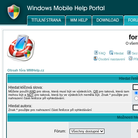
fo
O všem
FAQ
Hledat
Sez
Osobní nastavení
Při
Obsah fóra WMHelp.cz
Hledat řet
Hledat klíčová slova:
Můžete použít
AND
pro slova, která musí být ve výsledcích,
OR
pro taková, která tam
mohou být a
NOT
pro taková, která by ve výsledcích neměla být. Znak * použijte pro
nahrazení části řetězce při vyhledávání.
Hledat autora:
Znak * použijte pro nahrazení části řetězce při vyhledávání
Možnosti hl
Fórum: