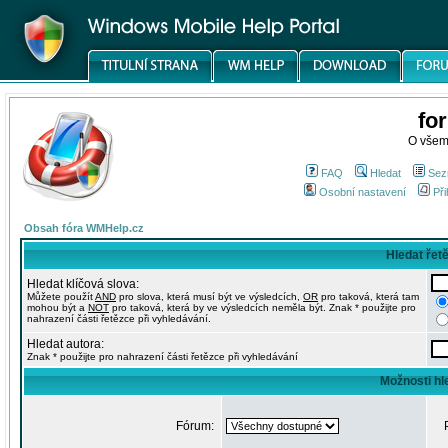
fo
O všem
FAQ
Hledat
Sez
Osobní nastavení
Při
Obsah fóra WMHelp.cz
Hledat řet
Hledat klíčová slova:
Můžete použít
AND
pro slova, která musí být ve výsledcích,
OR
pro taková, která tam
mohou být a
NOT
pro taková, která by ve výsledcích neměla být. Znak * použijte pro
nahrazení části řetězce při vyhledávání.
Hledat autora:
Znak * použijte pro nahrazení části řetězce při vyhledávání
Možnosti hl
Fórum: