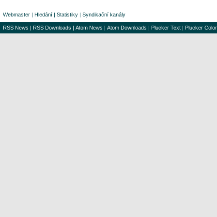
Webmaster
|
Hledání
|
Statistiky
|
Syndikační kanály
RSS News
|
RSS Downloads
|
Atom News
|
Atom Downloads
|
Plucker Text
|
Plucker Color