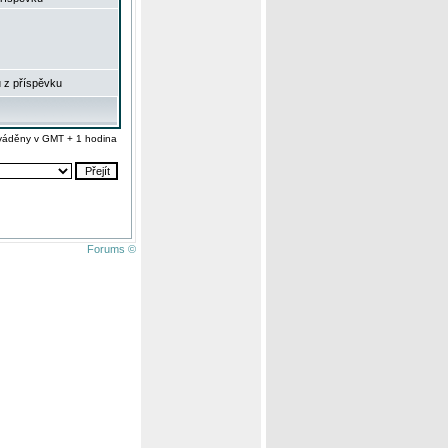
 z příspěvku
váděny v GMT + 1 hodina
Forums ©