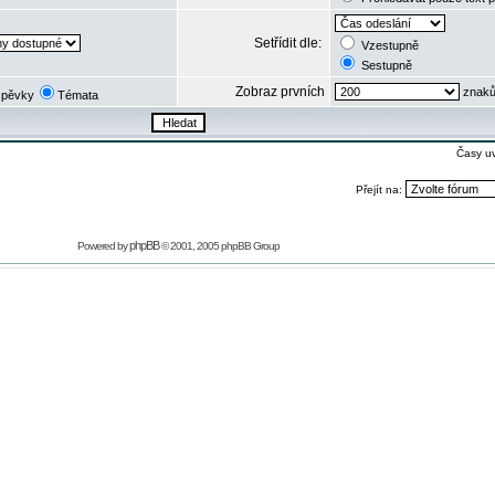
Setřídit dle:
Vzestupně
Sestupně
Zobraz prvních
znaků
spěvky
Témata
Časy u
Přejít na:
phpBB
Powered by
© 2001, 2005 phpBB Group