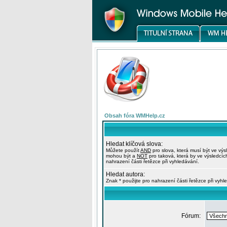
Obsah fóra WMHelp.cz
Hledat klíčová slova:
Můžete použít
AND
pro slova, která musí být ve výs
mohou být a
NOT
pro taková, která by ve výsledcíc
nahrazení části řetězce při vyhledávání.
Hledat autora:
Znak * použijte pro nahrazení části řetězce při vyhl
Fórum: