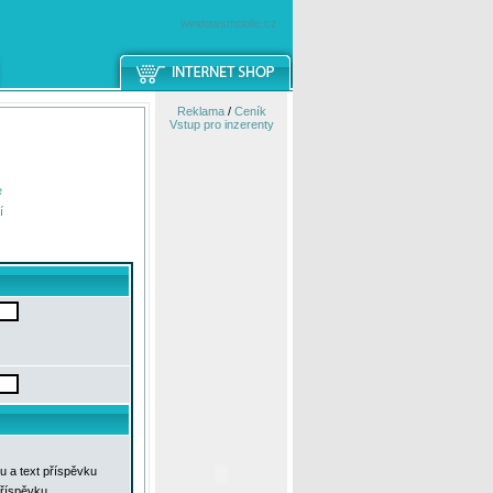
windowsmobile.cz
Reklama
/
Ceník
Vstup pro inzerenty
e
í
u a text příspěvku
příspěvku