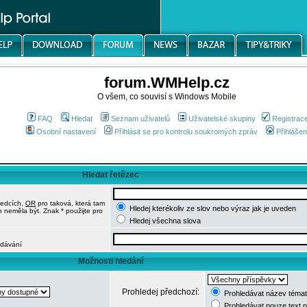
forum.WMHelp.cz
O všem, co souvisí s Windows Mobile
FAQ
Hledat
Seznam uživatelů
Uživatelské skupiny
Registrac
Osobní nastavení
Přihlásit se pro kontrolu soukromých zpráv
Přihlášen
Hledat řetězec
ledcích,
OR
pro taková, která tam
Hledej kterékoliv ze slov nebo výraz jak je uveden
h neměla být. Znak * použijte pro
Hledej všechna slova
edávání
Možnosti hledání
Prohledej předchozí:
Prohledávat název témat
Prohledávat pouze text 