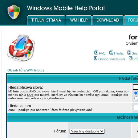
fo
O všem
FAQ
Hledat
Sez
Osobní nastavení
Při
Obsah fóra WMHelp.cz
Hledat řet
Hledat klíčová slova:
Můžete použít
AND
pro slova, která musí být ve výsledcích,
OR
pro taková, která tam
mohou být a
NOT
pro taková, která by ve výsledcích neměla být. Znak * použijte pro
nahrazení části řetězce při vyhledávání.
Hledat autora:
Znak * použijte pro nahrazení části řetězce při vyhledávání
Možnosti hl
Fórum: