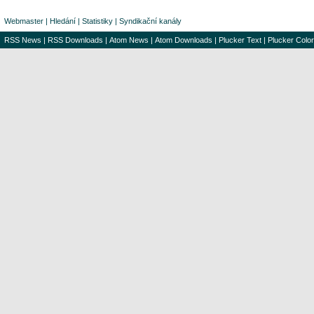
Webmaster
|
Hledání
|
Statistiky
|
Syndikační kanály
RSS News
|
RSS Downloads
|
Atom News
|
Atom Downloads
|
Plucker Text
|
Plucker Color