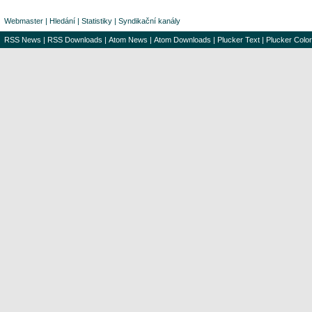
Webmaster
|
Hledání
|
Statistiky
|
Syndikační kanály
RSS News
|
RSS Downloads
|
Atom News
|
Atom Downloads
|
Plucker Text
|
Plucker Color