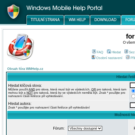
fo
O všem
FAQ
Hledat
Sez
Osobní nastavení
Při
Obsah fóra WMHelp.cz
Hledat řet
Hledat klíčová slova:
Můžete použít
AND
pro slova, která musí být ve výsledcích,
OR
pro taková, která tam
mohou být a
NOT
pro taková, která by ve výsledcích neměla být. Znak * použijte pro
nahrazení části řetězce při vyhledávání.
Hledat autora:
Znak * použijte pro nahrazení části řetězce při vyhledávání
Možnosti hl
Fórum: