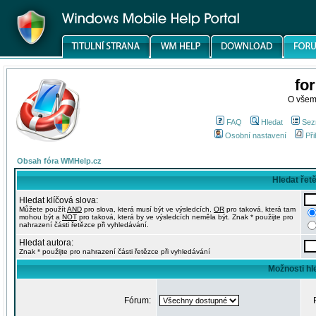
fo
O všem
FAQ
Hledat
Sez
Osobní nastavení
Při
Obsah fóra WMHelp.cz
Hledat řet
Hledat klíčová slova:
Můžete použít
AND
pro slova, která musí být ve výsledcích,
OR
pro taková, která tam
mohou být a
NOT
pro taková, která by ve výsledcích neměla být. Znak * použijte pro
nahrazení části řetězce při vyhledávání.
Hledat autora:
Znak * použijte pro nahrazení části řetězce při vyhledávání
Možnosti hl
Fórum: