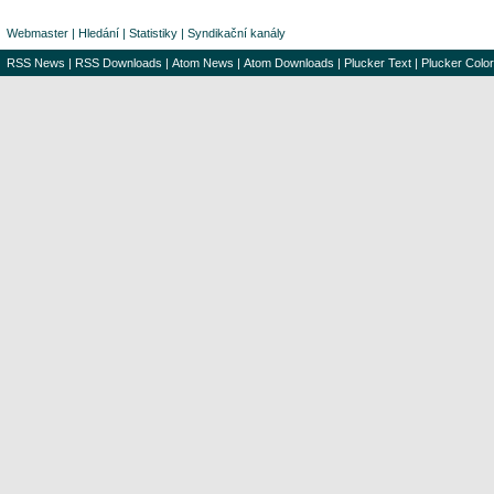
Webmaster
|
Hledání
|
Statistiky
|
Syndikační kanály
RSS News
|
RSS Downloads
|
Atom News
|
Atom Downloads
|
Plucker Text
|
Plucker Color