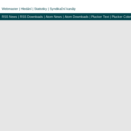
Webmaster
|
Hledání
|
Statistiky
|
Syndikační kanály
RSS News
|
RSS Downloads
|
Atom News
|
Atom Downloads
|
Plucker Text
|
Plucker Color