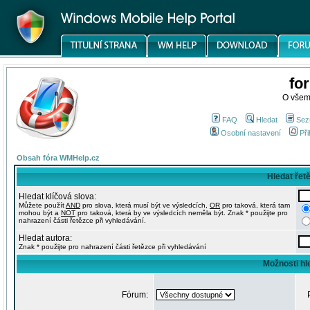
fo
O všem
FAQ
Hledat
Sez
Osobní nastavení
Při
Obsah fóra WMHelp.cz
Hledat řet
Hledat klíčová slova:
Můžete použít
AND
pro slova, která musí být ve výsledcích,
OR
pro taková, která tam
mohou být a
NOT
pro taková, která by ve výsledcích neměla být. Znak * použijte pro
nahrazení části řetězce při vyhledávání.
Hledat autora:
Znak * použijte pro nahrazení části řetězce při vyhledávání
Možnosti hl
Fórum: