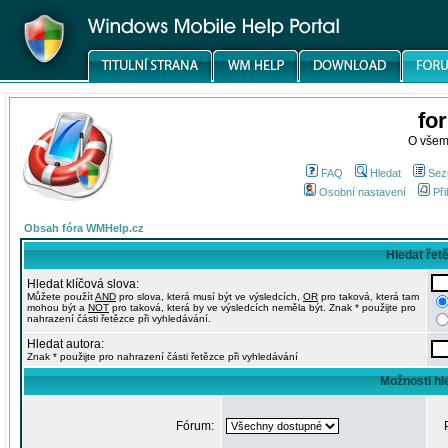
fo
O všem
FAQ
Hledat
Sez
Osobní nastavení
Při
Obsah fóra WMHelp.cz
Hledat řet
Hledat klíčová slova:
Můžete použít
AND
pro slova, která musí být ve výsledcích,
OR
pro taková, která tam
mohou být a
NOT
pro taková, která by ve výsledcích neměla být. Znak * použijte pro
nahrazení části řetězce při vyhledávání.
Hledat autora:
Znak * použijte pro nahrazení části řetězce při vyhledávání
Možnosti hl
Fórum: