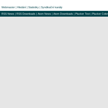
Webmaster
|
Hledání
|
Statistiky
|
Syndikační kanály
RSS News
|
RSS Downloads
|
Atom News
|
Atom Downloads
|
Plucker Text
|
Plucker Color