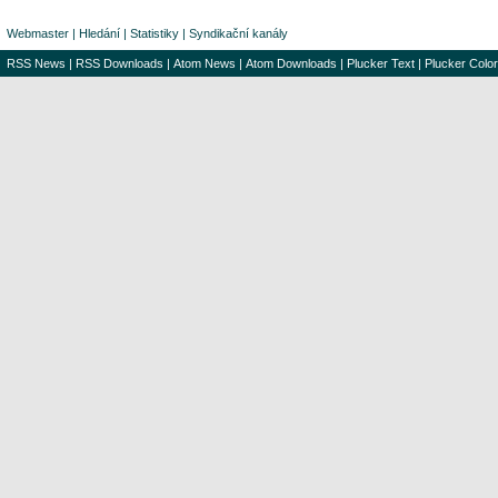
Webmaster
|
Hledání
|
Statistiky
|
Syndikační kanály
RSS News
|
RSS Downloads
|
Atom News
|
Atom Downloads
|
Plucker Text
|
Plucker Color