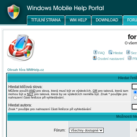
fo
O všem
FAQ
Hledat
Sez
Osobní nastavení
Při
Obsah fóra WMHelp.cz
Hledat řet
Hledat klíčová slova:
Můžete použít
AND
pro slova, která musí být ve výsledcích,
OR
pro taková, která tam
mohou být a
NOT
pro taková, která by ve výsledcích neměla být. Znak * použijte pro
nahrazení části řetězce při vyhledávání.
Hledat autora:
Znak * použijte pro nahrazení části řetězce při vyhledávání
Možnosti hl
Fórum: