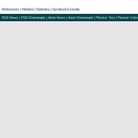
Webmaster
|
Hledání
|
Statistiky
|
Syndikační kanály
RSS News
|
RSS Downloads
|
Atom News
|
Atom Downloads
|
Plucker Text
|
Plucker Color