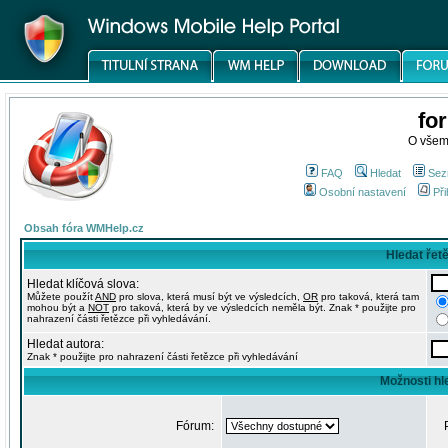
fo
O všem
FAQ
Hledat
Sez
Osobní nastavení
Při
Obsah fóra WMHelp.cz
Hledat řet
Hledat klíčová slova:
Můžete použít
AND
pro slova, která musí být ve výsledcích,
OR
pro taková, která tam
mohou být a
NOT
pro taková, která by ve výsledcích neměla být. Znak * použijte pro
nahrazení části řetězce při vyhledávání.
Hledat autora:
Znak * použijte pro nahrazení části řetězce při vyhledávání
Možnosti hl
Fórum: