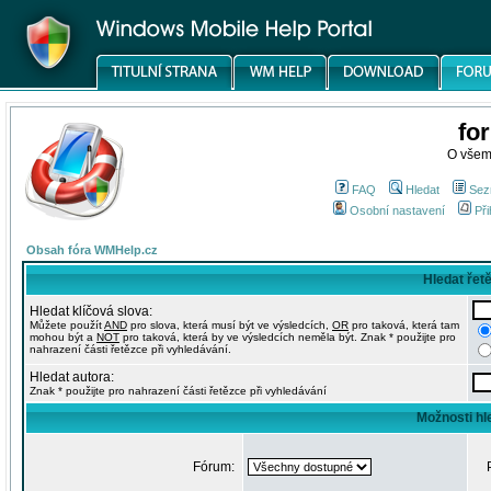
fo
O všem
FAQ
Hledat
Sez
Osobní nastavení
Při
Obsah fóra WMHelp.cz
Hledat řet
Hledat klíčová slova:
Můžete použít
AND
pro slova, která musí být ve výsledcích,
OR
pro taková, která tam
mohou být a
NOT
pro taková, která by ve výsledcích neměla být. Znak * použijte pro
nahrazení části řetězce při vyhledávání.
Hledat autora:
Znak * použijte pro nahrazení části řetězce při vyhledávání
Možnosti hl
Fórum: