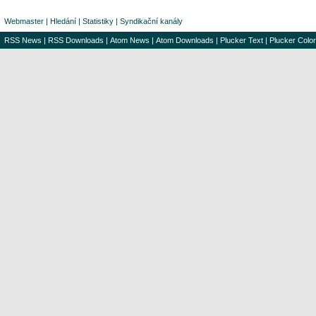
Webmaster
|
Hledání
|
Statistiky
|
Syndikační kanály
RSS News
|
RSS Downloads
|
Atom News
|
Atom Downloads
|
Plucker Text
|
Plucker Color