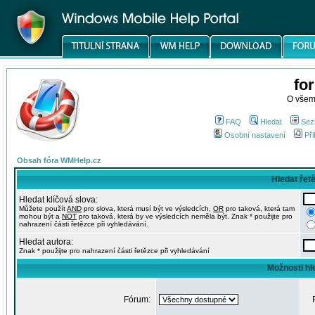
fo
O všem
FAQ
Hledat
Sez
Osobní nastavení
Při
Obsah fóra WMHelp.cz
Hledat řet
Hledat klíčová slova:
Můžete použít
AND
pro slova, která musí být ve výsledcích,
OR
pro taková, která tam
mohou být a
NOT
pro taková, která by ve výsledcích neměla být. Znak * použijte pro
nahrazení části řetězce při vyhledávání.
Hledat autora:
Znak * použijte pro nahrazení části řetězce při vyhledávání
Možnosti hl
Fórum: