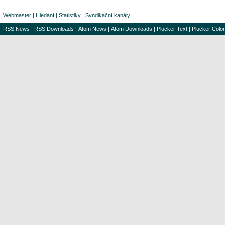
Webmaster
|
Hledání
|
Statistiky
|
Syndikační kanály
RSS News
|
RSS Downloads
|
Atom News
|
Atom Downloads
|
Plucker Text
|
Plucker Color