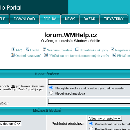
forum.WMHelp.cz
O všem, co souvisí s Windows Mobile
FAQ
Hledat
Seznam uživatelů
Uživatelské skupiny
Registrac
Osobní nastavení
Přihlásit se pro kontrolu soukromých zpráv
Přihlášen
Hledat řetězec
ledcích,
OR
pro taková, která tam
Hledej kterékoliv ze slov nebo výraz jak je uveden
h neměla být. Znak * použijte pro
Hledej všechna slova
edávání
Možnosti hledání
Prohledej předchozí:
Prohledávat název témat
Prohledávat pouze text 