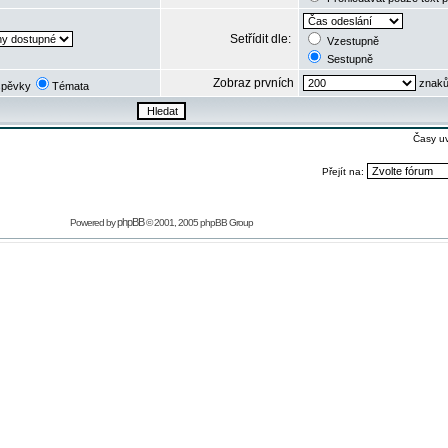
Setřídit dle:
Vzestupně
Sestupně
Zobraz prvních
znaků
spěvky
Témata
Časy u
Přejít na:
phpBB
Powered by
© 2001, 2005 phpBB Group