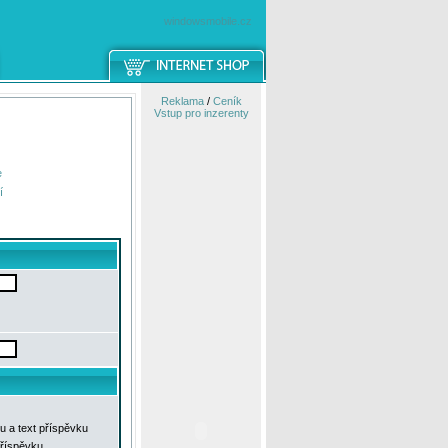
windowsmobile.cz
Reklama
/
Ceník
Vstup pro inzerenty
e
í
u a text příspěvku
příspěvku