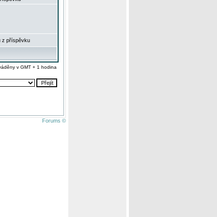
 z příspěvku
váděny v GMT + 1 hodina
Forums ©