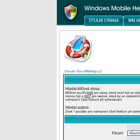
Obsah fóra WMHelp.cz
Hledat klíčová slova:
Můžete použít
AND
pro slova, která musí být ve výs
mohou být a
NOT
pro taková, která by ve výsledcíc
nahrazení části řetězce při vyhledávání.
Hledat autora:
Znak * použijte pro nahrazení části řetězce při vyhl
Fórum: