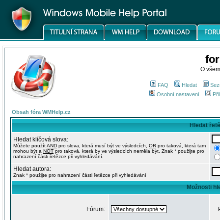
fo
O všem
FAQ
Hledat
Sez
Osobní nastavení
Při
Obsah fóra WMHelp.cz
Hledat řet
Hledat klíčová slova:
Můžete použít
AND
pro slova, která musí být ve výsledcích,
OR
pro taková, která tam
mohou být a
NOT
pro taková, která by ve výsledcích neměla být. Znak * použijte pro
nahrazení části řetězce při vyhledávání.
Hledat autora:
Znak * použijte pro nahrazení části řetězce při vyhledávání
Možnosti hl
Fórum: