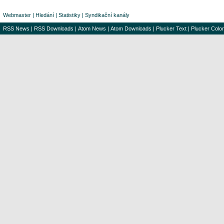
Webmaster
|
Hledání
|
Statistiky
|
Syndikační kanály
RSS News
|
RSS Downloads
|
Atom News
|
Atom Downloads
|
Plucker Text
|
Plucker Color