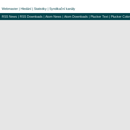
Webmaster
|
Hledání
|
Statistiky
|
Syndikační kanály
RSS News
|
RSS Downloads
|
Atom News
|
Atom Downloads
|
Plucker Text
|
Plucker Color