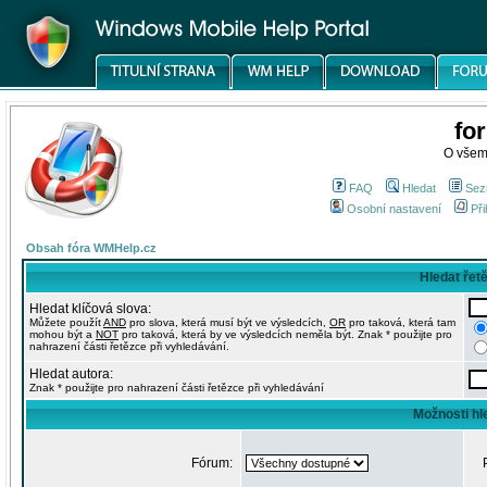
fo
O všem
FAQ
Hledat
Sez
Osobní nastavení
Při
Obsah fóra WMHelp.cz
Hledat řet
Hledat klíčová slova:
Můžete použít
AND
pro slova, která musí být ve výsledcích,
OR
pro taková, která tam
mohou být a
NOT
pro taková, která by ve výsledcích neměla být. Znak * použijte pro
nahrazení části řetězce při vyhledávání.
Hledat autora:
Znak * použijte pro nahrazení části řetězce při vyhledávání
Možnosti hl
Fórum: